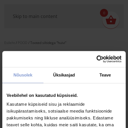
0
Skip to main content
Esileht
/
POOD
/ Tooted siltidega “huivi”
HUIVI
Sinu valikutele vastavaid tooteid ei leidu.
Nõusolek
Üksikasjad
Teave
Veebilehel on kasutatud küpsiseid.
Kasutame küpsiseid sisu ja reklaamide
isikupärastamiseks, sotsiaalse meedia funktsioonide
pakkumiseks ning liikluse analüüsimiseks. Edastame
teavet selle kohta, kuidas meie saiti kasutate, ka oma
KASUTUSTINGIMUSED