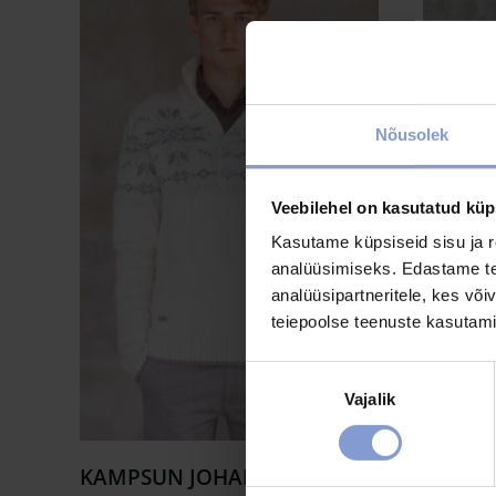
Nõusolek
Veebilehel on kasutatud küp
Kasutame küpsiseid sisu ja r
analüüsimiseks. Edastame tea
analüüsipartneritele, kes võ
teiepoolse teenuste kasutami
Nõusoleku
Vajalik
valik
KAMPSUN JOHANNES W
KAMPS