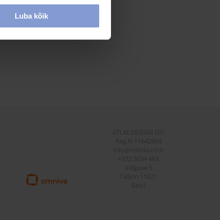
Luba kõik
ATLM DESIGN OÜ
Reg.N 11642693
info@mithio.com
+372 5034 483
Valguse 5
Tallinn 11621
Eesti