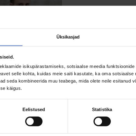
Üksikasjad
siseid.
eklaamide isikupärastamiseks, sotsiaalse meedia funktsioonide 
vet selle kohta, kuidas meie saiti kasutate, ka oma sotsiaalse 
ivad seda kombineerida muu teabega, mida olete neile esitanud 
se käigus.
Eelistused
Statistika
UN JOHANNES LG