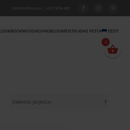
info@mithio.com
|
+372 5034 483
LOOKBOOK
MÜÜGIKOHAD
BLOGI
MEIST
KUIDAS PESTA
EESTI
0