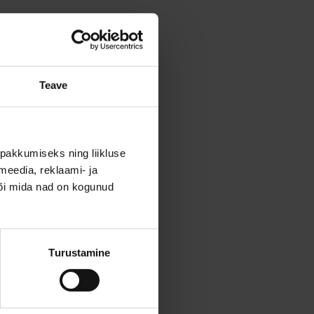
Teave
pakkumiseks ning liikluse
meedia, reklaami- ja
või mida nad on kogunud
Turustamine