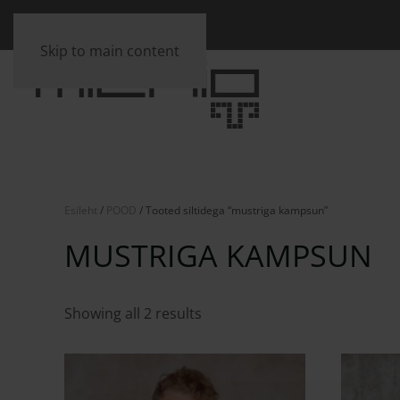
Skip to main content
Esileht
/
POOD
/ Tooted siltidega “mustriga kampsun”
MUSTRIGA KAMPSUN
Showing all 2 results